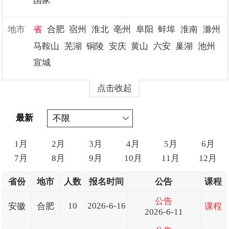
国家
地市
省
合肥
宿州
淮北
亳州
阜阳
蚌埠
淮南
滁州
马鞍山
芜湖
铜陵
安庆
黄山
六安
巢湖
池州
宣城
点击收起
最新
1月
2月
3月
4月
5月
6月
7月
8月
9月
10月
11月
12月
省份
地市
人数
报名时间
公告
课程
公告
10
2026-6-16
安徽
合肥
课程
2026-6-11