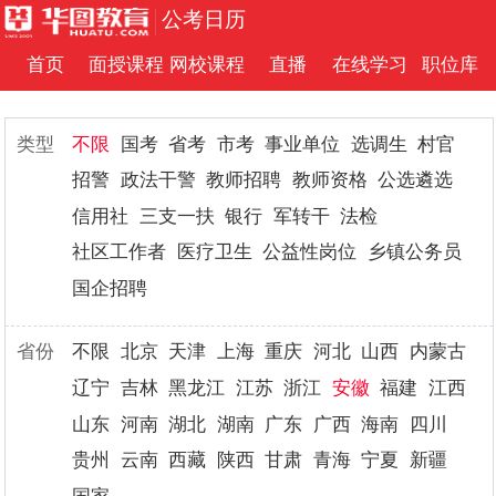
公考日历
首页
面授课程
网校课程
直播
在线学习
职位库
类型
不限
国考
省考
市考
事业单位
选调生
村官
招警
政法干警
教师招聘
教师资格
公选遴选
信用社
三支一扶
银行
军转干
法检
社区工作者
医疗卫生
公益性岗位
乡镇公务员
国企招聘
省份
不限
北京
天津
上海
重庆
河北
山西
内蒙古
辽宁
吉林
黑龙江
江苏
浙江
安徽
福建
江西
山东
河南
湖北
湖南
广东
广西
海南
四川
贵州
云南
西藏
陕西
甘肃
青海
宁夏
新疆