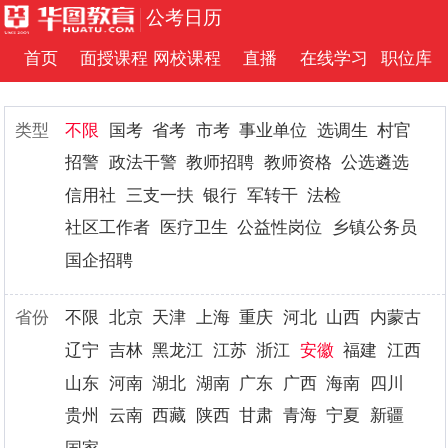
公考日历
首页
面授课程
网校课程
直播
在线学习
职位库
类型
不限
国考
省考
市考
事业单位
选调生
村官
招警
政法干警
教师招聘
教师资格
公选遴选
信用社
三支一扶
银行
军转干
法检
社区工作者
医疗卫生
公益性岗位
乡镇公务员
国企招聘
省份
不限
北京
天津
上海
重庆
河北
山西
内蒙古
辽宁
吉林
黑龙江
江苏
浙江
安徽
福建
江西
山东
河南
湖北
湖南
广东
广西
海南
四川
贵州
云南
西藏
陕西
甘肃
青海
宁夏
新疆