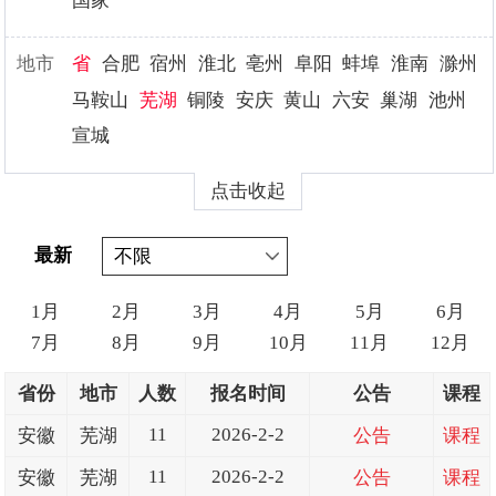
国家
地市
省
合肥
宿州
淮北
亳州
阜阳
蚌埠
淮南
滁州
马鞍山
芜湖
铜陵
安庆
黄山
六安
巢湖
池州
宣城
点击收起
最新
1月
2月
3月
4月
5月
6月
7月
8月
9月
10月
11月
12月
省份
地市
人数
报名时间
公告
课程
11
2026-2-2
安徽
芜湖
公告
课程
11
2026-2-2
安徽
芜湖
公告
课程