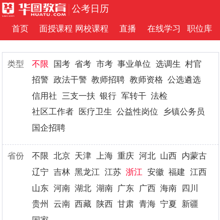
公考日历
首页
面授课程
网校课程
直播
在线学习
职位库
类型
不限
国考
省考
市考
事业单位
选调生
村官
招警
政法干警
教师招聘
教师资格
公选遴选
信用社
三支一扶
银行
军转干
法检
社区工作者
医疗卫生
公益性岗位
乡镇公务员
国企招聘
省份
不限
北京
天津
上海
重庆
河北
山西
内蒙古
辽宁
吉林
黑龙江
江苏
浙江
安徽
福建
江西
山东
河南
湖北
湖南
广东
广西
海南
四川
贵州
云南
西藏
陕西
甘肃
青海
宁夏
新疆