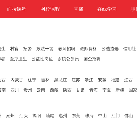
面授课程
网校课程
直播
在线学习
职
调生
村官
招警
政法干警
教师招聘
教师资格
公选遴选
信用社
作者
医疗卫生
公益性岗位
乡镇公务员
国企招聘
山西
内蒙古
辽宁
吉林
黑龙江
江苏
浙江
安徽
福建
江西
海南
四川
贵州
云南
西藏
陕西
甘肃
青海
宁夏
新疆
国
州
潮州
汕头
揭阳
汕尾
惠州
东莞
珠海
中山
江门
佛山