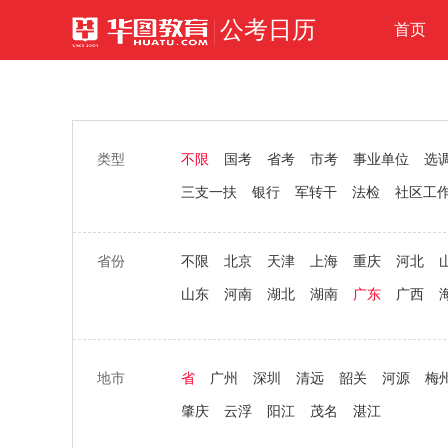
公考日历
首页
类型
不限
国考
省考
市考
事业单位
选
三支一扶
银行
军转干
法检
社区工
省份
不限
北京
天津
上海
重庆
河北
山东
河南
湖北
湖南
广东
广西
地市
省
广州
深圳
清远
韶关
河源
梅
肇庆
云浮
阳江
茂名
湛江