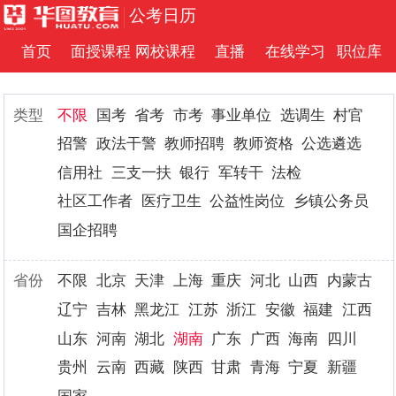
公考日历
首页
面授课程
网校课程
直播
在线学习
职位库
类型
不限
国考
省考
市考
事业单位
选调生
村官
招警
政法干警
教师招聘
教师资格
公选遴选
信用社
三支一扶
银行
军转干
法检
社区工作者
医疗卫生
公益性岗位
乡镇公务员
国企招聘
省份
不限
北京
天津
上海
重庆
河北
山西
内蒙古
辽宁
吉林
黑龙江
江苏
浙江
安徽
福建
江西
山东
河南
湖北
湖南
广东
广西
海南
四川
贵州
云南
西藏
陕西
甘肃
青海
宁夏
新疆