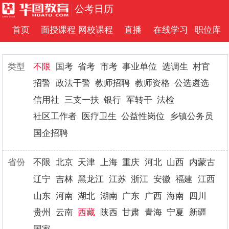
公考日历
首页
面授课程
网校课程
直播
在线学习
职位库
类型
不限
国考
省考
市考
事业单位
选调生
村官
招警
政法干警
教师招聘
教师资格
公选遴选
信用社
三支一扶
银行
军转干
法检
社区工作者
医疗卫生
公益性岗位
乡镇公务员
国企招聘
省份
不限
北京
天津
上海
重庆
河北
山西
内蒙古
辽宁
吉林
黑龙江
江苏
浙江
安徽
福建
江西
山东
河南
湖北
湖南
广东
广西
海南
四川
贵州
云南
西藏
陕西
甘肃
青海
宁夏
新疆