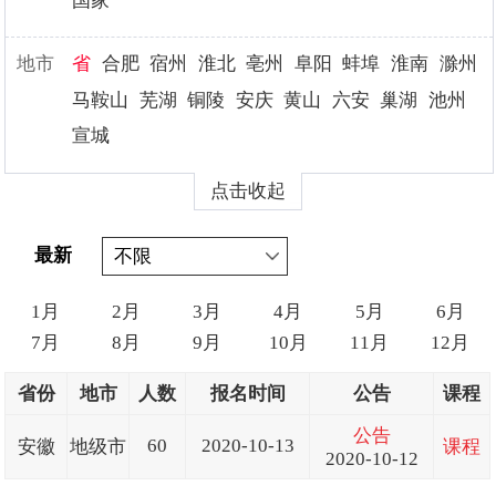
国家
地市
省
合肥
宿州
淮北
亳州
阜阳
蚌埠
淮南
滁州
马鞍山
芜湖
铜陵
安庆
黄山
六安
巢湖
池州
宣城
点击收起
最新
1月
2月
3月
4月
5月
6月
7月
8月
9月
10月
11月
12月
省份
地市
人数
报名时间
公告
课程
公告
60
2020-10-13
安徽
地级市
课程
2020-10-12