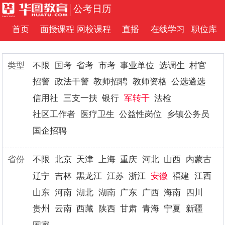
公考日历
首页
面授课程
网校课程
直播
在线学习
职位库
类型
不限
国考
省考
市考
事业单位
选调生
村官
招警
政法干警
教师招聘
教师资格
公选遴选
信用社
三支一扶
银行
军转干
法检
社区工作者
医疗卫生
公益性岗位
乡镇公务员
国企招聘
省份
不限
北京
天津
上海
重庆
河北
山西
内蒙古
辽宁
吉林
黑龙江
江苏
浙江
安徽
福建
江西
山东
河南
湖北
湖南
广东
广西
海南
四川
贵州
云南
西藏
陕西
甘肃
青海
宁夏
新疆