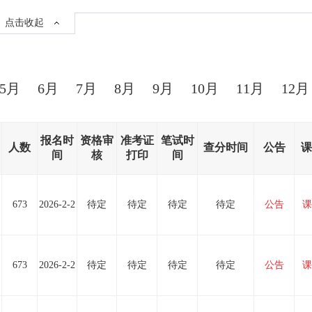
点击收起
5月
6月
7月
8月
9月
10月
11月
12月
报名时
资格审
准考证
笔试时
人数
查分时间
公告
课
间
核
打印
间
673
2026-2-2
待定
待定
待定
待定
公告
课
673
2026-2-2
待定
待定
待定
待定
公告
课