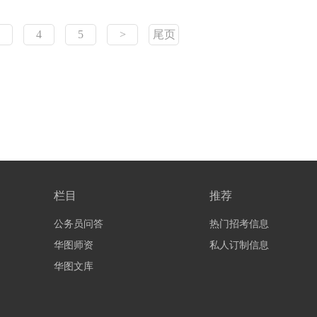
4
5
>
尾页
栏目
推荐
公务员问答
热门招考信息
华图师资
私人订制信息
华图文库