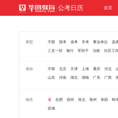
公考日历
首页
类型
不限
国考
省考
市考
事业单位
选
三支一扶
银行
军转干
法检
社区工
省份
不限
北京
天津
上海
重庆
河北
山东
河南
湖北
湖南
广东
广西
地市
省
合肥
宿州
淮北
亳州
阜阳
蚌
宣城