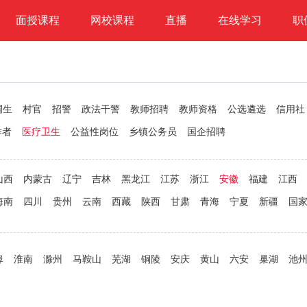
面授课程
网校课程
直播
在线学习
职
调生
村官
招警
政法干警
教师招聘
教师资格
公选遴选
信用社
作者
医疗卫生
公益性岗位
乡镇公务员
国企招聘
山西
内蒙古
辽宁
吉林
黑龙江
江苏
浙江
安徽
福建
江西
海南
四川
贵州
云南
西藏
陕西
甘肃
青海
宁夏
新疆
国
埠
淮南
滁州
马鞍山
芜湖
铜陵
安庆
黄山
六安
巢湖
池