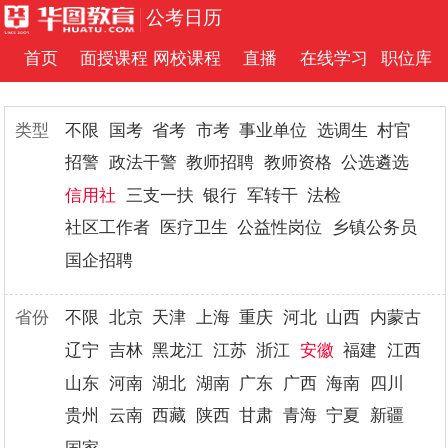
公考日历
首页
面授课程
网校课程
直播
在线学习
职位库
类型
不限
国考
省考
市考
事业单位
选调生
村官
招警
政法干警
教师招聘
教师资格
公选遴选
信用社
三支一扶
银行
军转干
法检
社区工作者
医疗卫生
公益性岗位
乡镇公务员
国企招聘
省份
不限
北京
天津
上海
重庆
河北
山西
内蒙古
辽宁
吉林
黑龙江
江苏
浙江
安徽
福建
江西
山东
河南
湖北
湖南
广东
广西
海南
四川
贵州
云南
西藏
陕西
甘肃
青海
宁夏
新疆