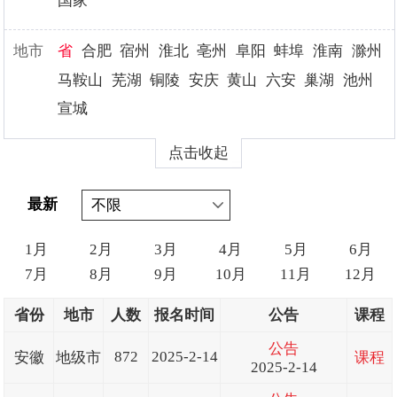
国家
地市
省
合肥
宿州
淮北
亳州
阜阳
蚌埠
淮南
滁州
马鞍山
芜湖
铜陵
安庆
黄山
六安
巢湖
池州
宣城
点击收起
最新
1月
2月
3月
4月
5月
6月
7月
8月
9月
10月
11月
12月
省份
地市
人数
报名时间
公告
课程
公告
872
2025-2-14
安徽
地级市
课程
2025-2-14