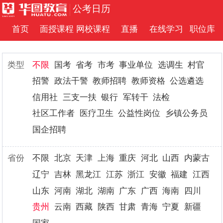
公考日历
首页
面授课程
网校课程
直播
在线学习
职位库
类型
不限
国考
省考
市考
事业单位
选调生
村官
招警
政法干警
教师招聘
教师资格
公选遴选
信用社
三支一扶
银行
军转干
法检
社区工作者
医疗卫生
公益性岗位
乡镇公务员
国企招聘
省份
不限
北京
天津
上海
重庆
河北
山西
内蒙古
辽宁
吉林
黑龙江
江苏
浙江
安徽
福建
江西
山东
河南
湖北
湖南
广东
广西
海南
四川
贵州
云南
西藏
陕西
甘肃
青海
宁夏
新疆