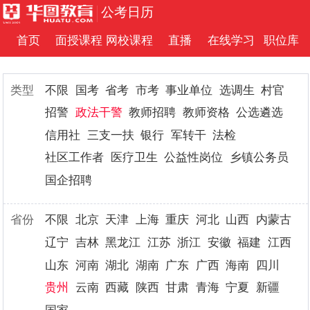
公考日历
首页
面授课程
网校课程
直播
在线学习
职位库
类型
不限
国考
省考
市考
事业单位
选调生
村官
招警
政法干警
教师招聘
教师资格
公选遴选
信用社
三支一扶
银行
军转干
法检
社区工作者
医疗卫生
公益性岗位
乡镇公务员
国企招聘
省份
不限
北京
天津
上海
重庆
河北
山西
内蒙古
辽宁
吉林
黑龙江
江苏
浙江
安徽
福建
江西
山东
河南
湖北
湖南
广东
广西
海南
四川
贵州
云南
西藏
陕西
甘肃
青海
宁夏
新疆