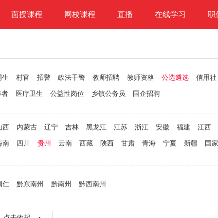
面授课程
网校课程
直播
在线学习
职
调生
村官
招警
政法干警
教师招聘
教师资格
公选遴选
信用社
作者
医疗卫生
公益性岗位
乡镇公务员
国企招聘
山西
内蒙古
辽宁
吉林
黑龙江
江苏
浙江
安徽
福建
江西
海南
四川
贵州
云南
西藏
陕西
甘肃
青海
宁夏
新疆
国
铜仁
黔东南州
黔南州
黔西南州
点击收起