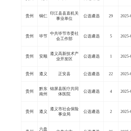
印江县县直机关
贵州
铜仁
公选遴选
29
2025-
事业单位
中共毕节市委社
贵州
毕节
公选遴选
5
2025-
会工作部
遵义高新技术产
贵州
安顺
公选遴选
1
2025-
业开发区
贵州
遵义
正安县
公选遴选
22
2025-
黔东
锦屏县医疗共同
贵州
公选遴选
4
2025-
南州
体医院
遵义市社会保险
贵州
遵义
公选遴选
2
2025-
事业局
六盘