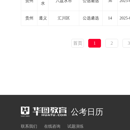
贵州
六盘水市
公选遴选
36
2025-
水
贵州
遵义
汇川区
公选遴选
14
2025-
首页
1
2
3
公考日历
联系我们
在线咨询
试题演练