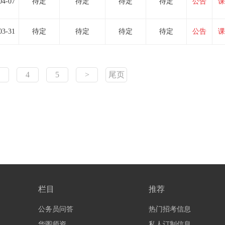
04-07
待定
待定
待定
待定
公告
课
03-31
待定
待定
待定
待定
公告
课
4
5
>
尾页
栏目
推荐
公务员问答
热门招考信息
华图师资
私人订制信息