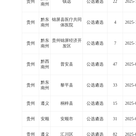
贵州
镇远
公选遴选
22
2025-
南州
黔东
锦屏县医疗共同
贵州
公选遴选
4
2025-
南州
体医院
黔东
贵州锦屏经济开
贵州
公选遴选
7
2025-
南州
发区
黔西
贵州
普安县
公选遴选
47
2025-
南州
黔东
贵州
黎平县
公选遴选
33
2025-
南州
贵州
遵义
桐梓县
公选遴选
15
2025-
贵州
安顺
安顺市
公选遴选
31
2025-
贵州
遵义
汇川区
公选遴选
82
2025-