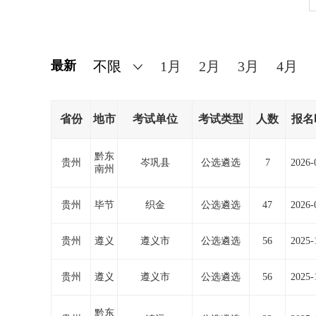
最新
1月
2月
3月
4月
省份
地市
考试单位
考试类型
人数
报名
黔东
贵州
岑巩县
公选遴选
7
2026-
南州
贵州
毕节
织金
公选遴选
47
2026-
贵州
遵义
遵义市
公选遴选
56
2025-
贵州
遵义
遵义市
公选遴选
56
2025-
黔东