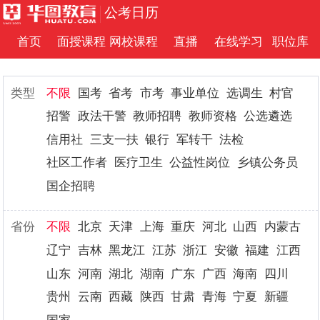
公考日历
首页
面授课程
网校课程
直播
在线学习
职位库
类型
不限
国考
省考
市考
事业单位
选调生
村官
招警
政法干警
教师招聘
教师资格
公选遴选
信用社
三支一扶
银行
军转干
法检
社区工作者
医疗卫生
公益性岗位
乡镇公务员
国企招聘
省份
不限
北京
天津
上海
重庆
河北
山西
内蒙古
辽宁
吉林
黑龙江
江苏
浙江
安徽
福建
江西
山东
河南
湖北
湖南
广东
广西
海南
四川
贵州
云南
西藏
陕西
甘肃
青海
宁夏
新疆