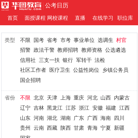
公考日历
首页
面授课程
网校课程
直播
在线学习
职位库
类型
不限
国考
省考
市考
事业单位
选调生
村官
招警
政法干警
教师招聘
教师资格
公选遴选
信用社
三支一扶
银行
军转干
法检
社区工作者
医疗卫生
公益性岗位
乡镇公务员
国企招聘
省份
不限
北京
天津
上海
重庆
河北
山西
内蒙古
辽宁
吉林
黑龙江
江苏
浙江
安徽
福建
江西
山东
河南
湖北
湖南
广东
广西
海南
四川
贵州
云南
西藏
陕西
甘肃
青海
宁夏
新疆