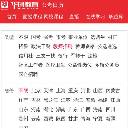
公考日历
首页
面授课程
网校课程
直播
在线学习
职位库
类型
不限
国考
省考
市考
事业单位
选调生
村官
招警
政法干警
教师招聘
教师资格
公选遴选
信用社
三支一扶
银行
军转干
法检
社区工作者
医疗卫生
公益性岗位
乡镇公务员
国企招聘
省份
不限
北京
天津
上海
重庆
河北
山西
内蒙古
辽宁
吉林
黑龙江
江苏
浙江
安徽
福建
江西
山东
河南
湖北
湖南
广东
广西
海南
四川
贵州
云南
西藏
陕西
甘肃
青海
宁夏
新疆