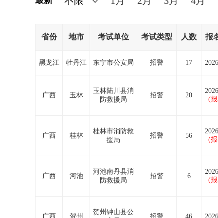
最新
1月
2月
3月
4月
省份
地市
考试单位
考试类型
人数
报
黑龙江
牡丹江
东宁市公安局
招警
17
2026
玉林陆川县消
2026
广西
玉林
招警
20
(
防救援局
桂林市消防救
2026
广西
桂林
招警
56
(
援局
河池南丹县消
2026
广西
河池
招警
6
(
防救援局
贺州钟山县公
广西
贺州
招警
46
2026