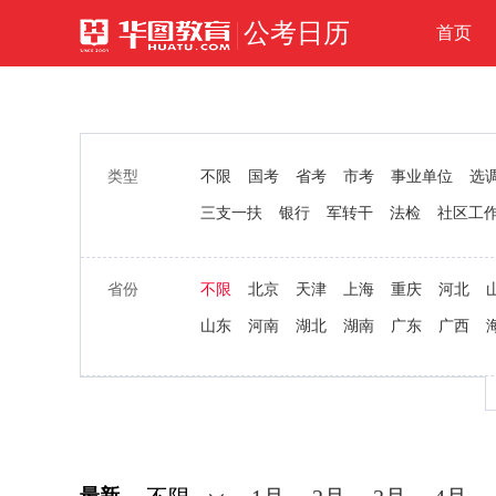
公考日历
首页
类型
不限
国考
省考
市考
事业单位
选
三支一扶
银行
军转干
法检
社区工
省份
不限
北京
天津
上海
重庆
河北
山东
河南
湖北
湖南
广东
广西