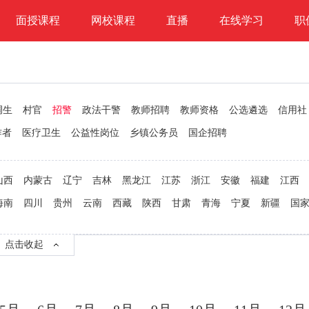
面授课程
网校课程
直播
在线学习
职
调生
村官
招警
政法干警
教师招聘
教师资格
公选遴选
信用社
作者
医疗卫生
公益性岗位
乡镇公务员
国企招聘
山西
内蒙古
辽宁
吉林
黑龙江
江苏
浙江
安徽
福建
江西
海南
四川
贵州
云南
西藏
陕西
甘肃
青海
宁夏
新疆
国
点击收起