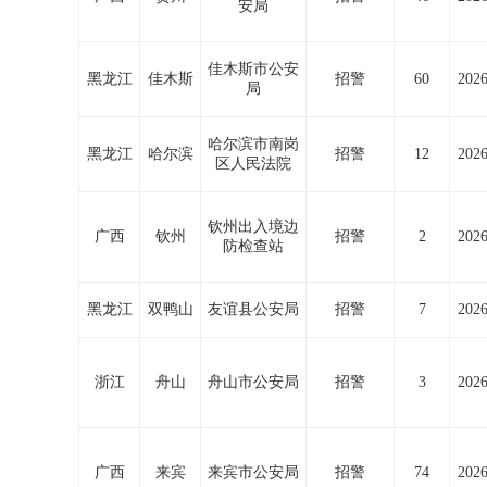
安局
佳木斯市公安
黑龙江
佳木斯
招警
60
2026
局
哈尔滨市南岗
黑龙江
哈尔滨
招警
12
2026
区人民法院
钦州出入境边
广西
钦州
招警
2
2026
防检查站
黑龙江
双鸭山
友谊县公安局
招警
7
2026
浙江
舟山
舟山市公安局
招警
3
2026
广西
来宾
来宾市公安局
招警
74
2026