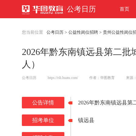
公考日历
首页
您当前位置
公考日历
>
公益性岗位招聘
>
贵州公益性岗位
2026年黔东南镇远县第二
人）
公考日历
https://rili.huatu.com/
作者：华图教育
来源
公告详情
2026年黔东南镇远县
招考单位
镇远县