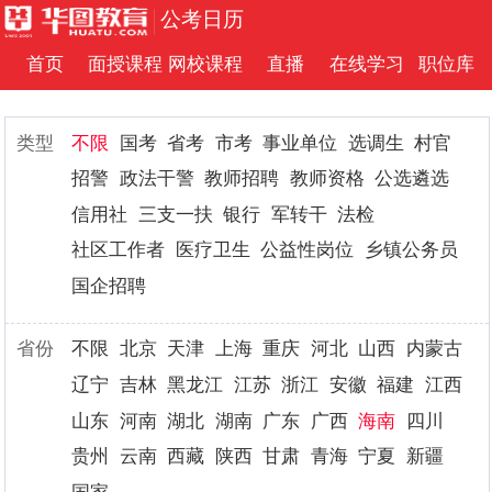
公考日历
首页
面授课程
网校课程
直播
在线学习
职位库
类型
不限
国考
省考
市考
事业单位
选调生
村官
招警
政法干警
教师招聘
教师资格
公选遴选
信用社
三支一扶
银行
军转干
法检
社区工作者
医疗卫生
公益性岗位
乡镇公务员
国企招聘
省份
不限
北京
天津
上海
重庆
河北
山西
内蒙古
辽宁
吉林
黑龙江
江苏
浙江
安徽
福建
江西
山东
河南
湖北
湖南
广东
广西
海南
四川
贵州
云南
西藏
陕西
甘肃
青海
宁夏
新疆