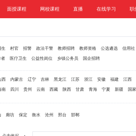
面授课程
网校课程
直播
在线学习
职
调生
村官
招警
政法干警
教师招聘
教师资格
公选遴选
信用社
作者
医疗卫生
公益性岗位
乡镇公务员
国企招聘
山西
内蒙古
辽宁
吉林
黑龙江
江苏
浙江
安徽
福建
江西
海南
四川
贵州
云南
西藏
陕西
甘肃
青海
宁夏
新疆
国
山
廊坊
保定
衡水
沧州
邢台
邯郸
点击收起