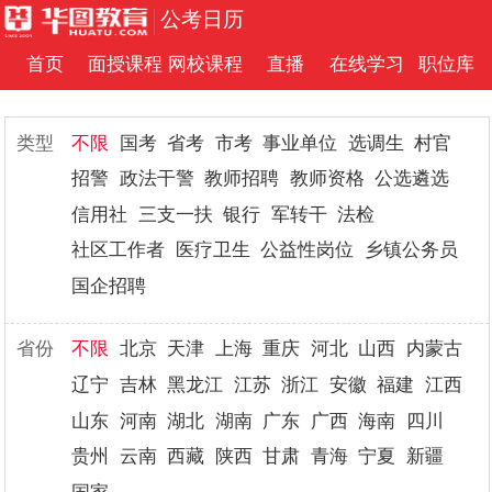
公考日历
首页
面授课程
网校课程
直播
在线学习
职位库
类型
不限
国考
省考
市考
事业单位
选调生
村官
招警
政法干警
教师招聘
教师资格
公选遴选
信用社
三支一扶
银行
军转干
法检
社区工作者
医疗卫生
公益性岗位
乡镇公务员
国企招聘
省份
不限
北京
天津
上海
重庆
河北
山西
内蒙古
辽宁
吉林
黑龙江
江苏
浙江
安徽
福建
江西
山东
河南
湖北
湖南
广东
广西
海南
四川
贵州
云南
西藏
陕西
甘肃
青海
宁夏
新疆